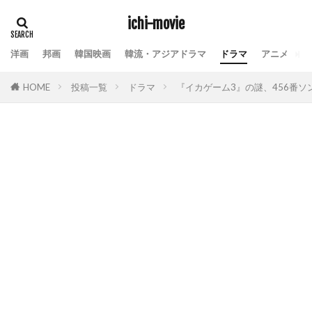
ichi-movie
洋画
邦画
韓国映画
韓流・アジアドラマ
ドラマ
アニメ
動
HOME
投稿一覧
ドラマ
『イカゲーム3』の謎、456番