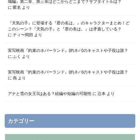
城編』第二章、第三章はどこからどこまで？サブタイトルは？
に
匿名
より
『天気の子』に登場する『君の名は。』のキャラクターまとめ！ど
このシーン？『天気の子』と『君の名は。』は矛盾している？
に
ティ〜岡田
より
実写映画『約束のネバーランド』(約ネバ)のキャストや子役は誰？
に
ふく
より
実写映画『約束のネバーランド』(約ネバ)のキャストや子役は誰？
に
燕
より
アナと雪の女王3はある？続編や短編の可能性
に
辻本
より
カテゴリー